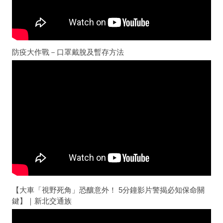
防疫大作戰－口罩戴脫及暫存方法
【大車「視野死角」恐釀意外！ 5分鐘影片警揭必知保命關
鍵】｜新北交通族