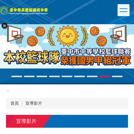
跳
到
主
要
內
容
區
:::
首頁
宣導影片
宣導影片