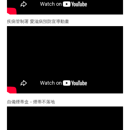
疾病管制署 愛滋病預防宣導動畫
自備煙蒂盒－煙蒂不落地