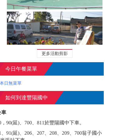
更多活動剪影
今日午餐菜單
本日無菜單
大作戰－口罩戴脫及暫存方法
【大車「視野死角
警揭必知保命關
如何到達豐陽國中
公車
0，90(延)、700、811於豐陽國中下車。
1、91(延)、206、207、208、209、700翁子國小