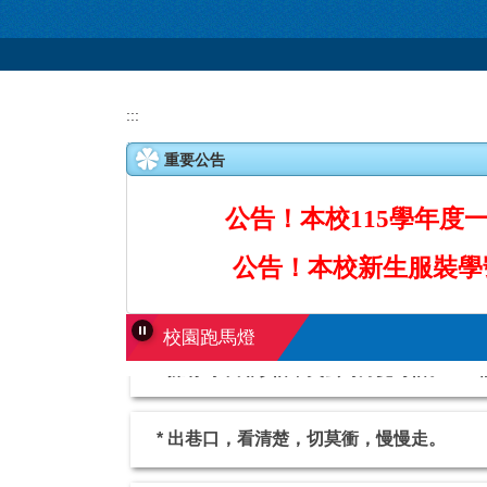
:::
重要公告
公告！本校115學年度
公告！本校新生服裝學
校園跑馬燈
* 擁有時不知珍惜，失去時方覺可惜。—
* 出巷口，看清楚，切莫衝，慢慢走。
* 「學生午餐全面採用CAS、產銷履歷、