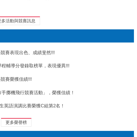
更多活動與競賽訊息
學技藝競賽表現出色、成績斐然!!!
技能學程輔導分發錄取榜單，表現優異!!!
藝競賽榮獲佳績!!!
度臺中市手擲機飛行競賽活動」，榮獲佳績！
學生英語演講比賽榮獲C組第2名！
更多榮譽榜