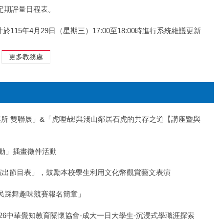
2次定期評量日程表。
計於115年4月29日（星期三）17:00至18:00時進行系統維護更新
更多教務處
育x適得其所 雙聯展」&「虎哩哉!與淺山鄰居石虎的共存之道【講座暨與
齊行動」插畫徵件活動
演藝術演出節目表」，鼓勵本校學生利用文化幣觀賞藝文表演
華─全民踩舞趣味競賽報名簡章」
「2026中華覺知教育關懷協會-成大一日大學生-沉浸式學職涯探索