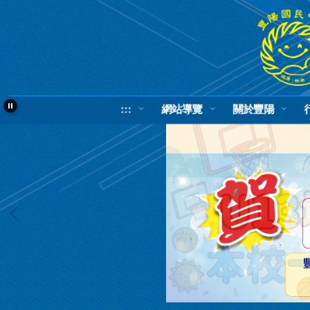
跳
到
主
要
內
容
區
:::
網站導覽
關於豐陽