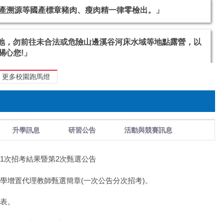
場地，勿前往未合法或危險山邊溪谷河床水域等地點露營，以
關心您!」
—請珍惜每一滴水。
更多校園跑馬燈
升學訊息
研習公告
活動與競賽訊息
生產溯源等國產標章豬肉、瘦肉精一律零檢出。」
甄選第1次招考結果暨第2次甄選公告
場地，勿前往未合法或危險山邊溪谷河床水域等地點露營，以
關心您!」
國民中學增置代理教師甄選簡章(一次公告分次招考)。
課表。