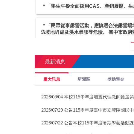
* 「民眾從事露營活動，應慎選合法露營
防坡地坍蹋及洪水暴漲等危險。 臺中市政府
* 擁有時不知珍惜，失去時方覺可惜。—
最新消息
* 出巷口，看清楚，切莫衝，慢慢走。
重大訊息
新聞區
獎助學金
* 「學生午餐全面採用CAS、產銷履歷、
2026/08/04 本校115學年度增置代理教師
* 「民眾從事露營活動，應慎選合法露營
防坡地坍蹋及洪水暴漲等危險。 臺中市政府
2026/07/29 公告115學年度臺中市立豐陽
2026/07/22 公告本校115學年度暑期學藝活動