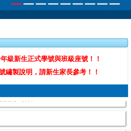
一年級新生正式學號與班級座號！！
號繡製說明，請新生家長參考！！
—請珍惜每一滴水。
生產溯源等國產標章豬肉、瘦肉精一律零檢出。」